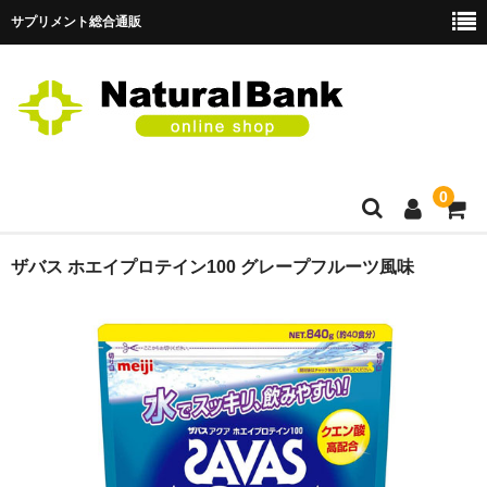
サプリメント総合通販
0
TOP
ザバス ホエイプロテイン100 グレープフルーツ風味
商品一覧
カート
メンバー