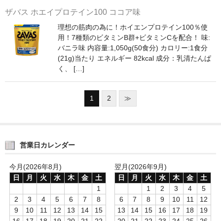
ザバス ホエイプロテイン100 ココア味
理想の筋肉の為に！ホイエンプロテイン100％使
用！7種類のビタミンB群+ビタミンCを配合！ 味:
バニラ味 内容量:1,050g(50食分) カロリー:1食分
(21g)当たり エネルギー 82kcal 成分：乳清たんぱ
く、 […]
1
2
≫
営業日カレンダー
今月(2026年8月)
翌月(2026年9月)
日
月
火
水
木
金
土
日
月
火
水
木
金
土
1
1
2
3
4
5
2
3
4
5
6
7
8
6
7
8
9
10
11
12
9
10
11
12
13
14
15
13
14
15
16
17
18
19
16
17
18
19
20
21
22
20
21
22
23
24
25
26